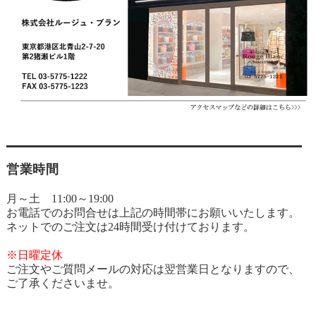
営業時間
月～土 11:00～19:00
お電話でのお問合せは上記の時間帯にお願いいたします。
ネットでのご注文は24時間受け付けております。
※日曜定休
ご注文やご質問メールの対応は翌営業日となりますので、
ご了承くださいませ。