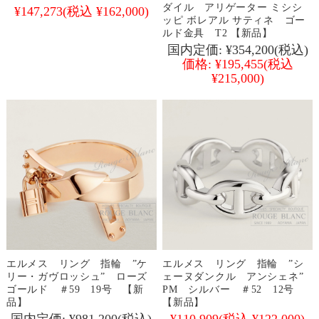
ダイル アリゲーター ミシシ
¥147,273
(税込 ¥162,000)
ッピ ボレアル サティネ ゴー
ルド金具 T2 【新品】
国内定価:
¥354,200
(税込)
価格:
¥195,455
(税込
¥215,000)
エルメス リング 指輪 ”ケ
エルメス リング 指輪 ”シ
リー・ガヴロッシュ” ローズ
ェーヌダンクル アンシェネ”
ゴールド ＃59 19号 【新
PM シルバー ＃52 12号
品】
【新品】