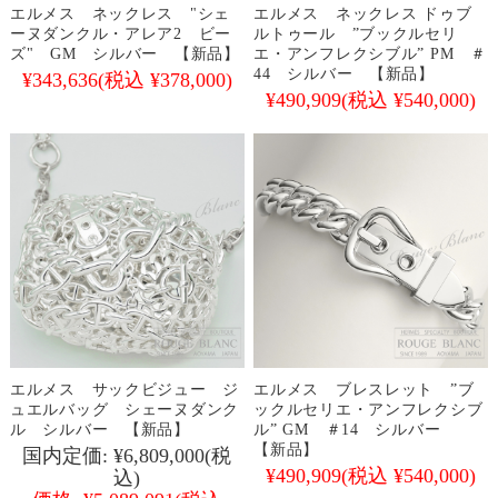
エルメス ネックレス "シェ
エルメス ネックレス ドゥブ
ーヌダンクル・アレア2 ビー
ルトゥール ”ブックルセリ
ズ" GM シルバー 【新品】
エ・アンフレクシブル” PM ＃
44 シルバー 【新品】
¥343,636
(税込 ¥378,000)
¥490,909
(税込 ¥540,000)
エルメス サックビジュー ジ
エルメス ブレスレット ”ブ
ュエルバッグ シェーヌダンク
ックルセリエ・アンフレクシブ
ル シルバー 【新品】
ル” GM ＃14 シルバー
【新品】
国内定価:
¥6,809,000
(税
¥490,909
(税込 ¥540,000)
込)