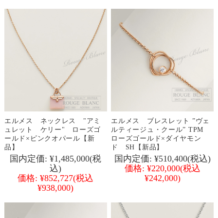
エルメス ネックレス "アミ
エルメス ブレスレット ”ヴェ
ュレット ケリー" ローズゴ
ルティージュ・クール” TPM
ールド×ピンクオパール【新
ローズゴールド×ダイヤモン
品】
ド SH【新品】
国内定価:
¥1,485,000
(税
国内定価:
¥510,400
(税込)
込)
価格:
¥220,000
(税込
価格:
¥852,727
(税込
¥242,000)
¥938,000)