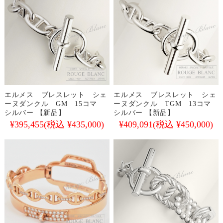
エルメス ブレスレット シェ
エルメス ブレスレット シェ
ーヌダンクル GM 15コマ
ーヌダンクル TGM 13コマ
シルバー 【新品】
シルバー 【新品】
¥395,455
(税込 ¥435,000)
¥409,091
(税込 ¥450,000)