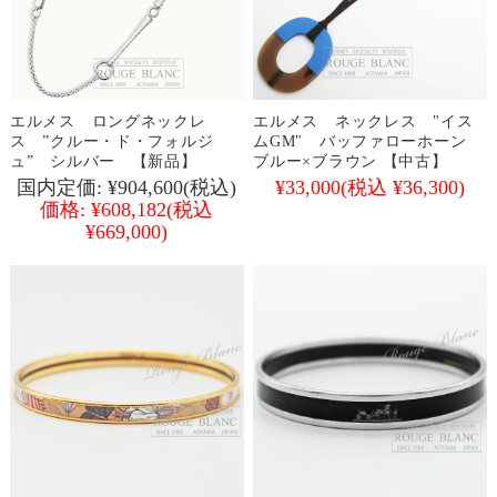
エルメス ロングネックレ
エルメス ネックレス "イス
ス ”クルー・ド・フォルジ
ムGM" バッファローホーン
ュ” シルバー 【新品】
ブルー×ブラウン 【中古】
国内定価:
¥904,600
(税込)
¥33,000
(税込 ¥36,300)
価格:
¥608,182
(税込
¥669,000)