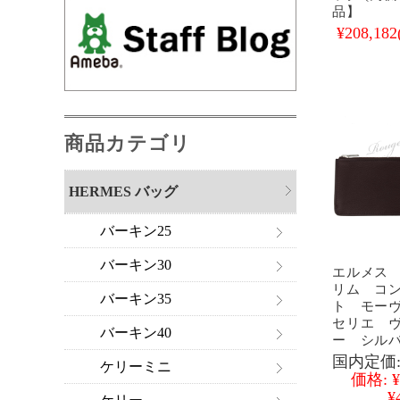
品】
¥208,182
商品カテゴリ
HERMES バッグ
バーキン25
バーキン30
エルメス
リム コ
バーキン35
ト モー
セリエ 
バーキン40
ー シルバ
国内定価
ケリーミニ
価格:
¥
¥