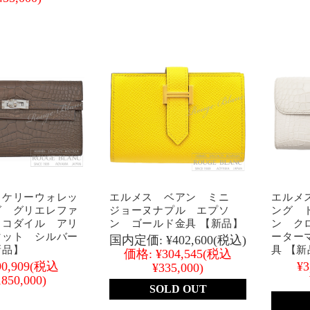
 ケリーウォレッ
エルメス ベアン ミニ
エルメ
グ グリエレファ
ジョーヌナプル エプソ
ング 
ロコダイル アリ
ン ゴールド金具 【新品】
ン ク
マット シルバー
ーター
国内定価:
¥402,600
(税込)
新品】
具 【新
価格:
¥304,545
(税込
90,909
(税込
¥3
¥335,000)
,850,000)
SOLD OUT