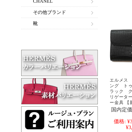
CHANEL
その他ブランド
靴
エルメス
ング ト
ラック 
リゲータ
ー金具 【
国内定価
価格:
¥
¥3