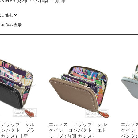
ERMES 財布・革小物
財布
～40件を表示
 アザップ シル
エルメス アザップ シル
エルメ
コンパクト ブラ
クイン コンパクト エト
クイン
 カシス) 【新
ゥープ (内側 カシス)
パンタ