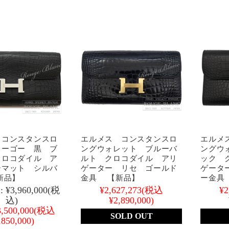
 コンスタンスロ
エルメス コンスタンスロ
エルメ
ゥーゴー 黒 ブ
ングウォレット ブルーバ
ングウ
クロコダイル ア
ルト クロコダイル アリ
ック 
ーマット シルバ
ゲーター リセ ゴールド
ゲータ
新品】
金具 【新品】
ー金具
:
¥3,960,000
(税
¥2,627,273
(税込
¥2
込)
¥2,890,000)
3,500,000
(税込
SOLD OUT
,850,000)