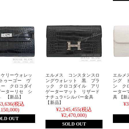
 ケリーウォレッ
エルメス コンスタンスロ
エルメ
 トゥーゴー ヴ
ングウォレット 黒 ブラ
ング 
ソー クロコダイ
ック クロコダイル アリ
ン ク
ゲーターリセ シ
ゲーターマット リザード
ーター
具 【新品】
ナチュラ×シルバー金具
具 【新
【新品】
63,636
(税込
¥3
¥2,245,455
(税込
,150,000)
¥2,470,000)
OLD OUT
SOLD OUT