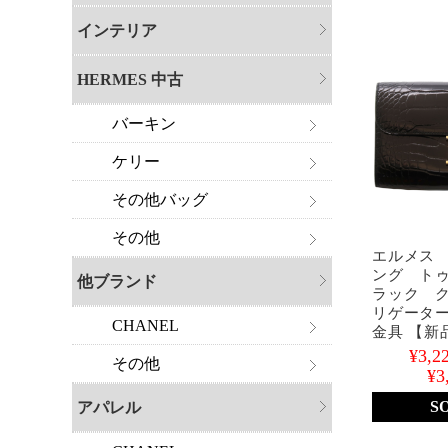
インテリア
HERMES 中古
バーキン
ケリー
その他バッグ
その他
エルメス
ング ト
他ブランド
ラック 
リゲータ
CHANEL
金具 【新
¥3,2
その他
¥3
S
アパレル