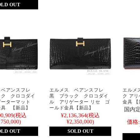
OLD OUT
 ベアンスフレ
エルメス ベアンスフレ
エルメス
ック クロコダイ
黒 ブラック クロコダイ
ク アリ
ゲーターマット
ル アリゲーター リセ ゴ
金具 
金具 【新品】
ールド金具【新品】
国内定
90,909
(税込
¥2,136,364
(税込
,750,000)
¥2,350,000)
価格:
OLD OUT
SOLD OUT