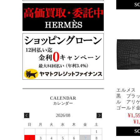
S
エルメス
黒 ブラ
ル アリ
ゴールド
¥1,5
2026/08
¥1
日
月
火
水
木
金
土
S
1
2
3
4
5
6
7
8