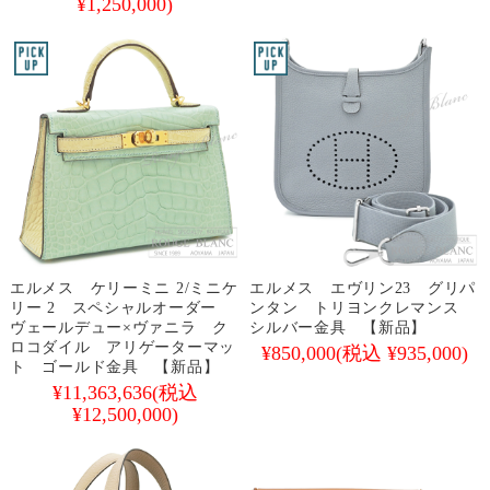
¥1,250,000)
エルメス ケリーミニ 2/ミニケ
エルメス エヴリン23 グリパ
リー 2 スペシャルオーダー
ンタン トリヨンクレマンス
ヴェールデュー×ヴァニラ ク
シルバー金具 【新品】
ロコダイル アリゲーターマッ
¥850,000
(税込 ¥935,000)
ト ゴールド金具 【新品】
¥11,363,636
(税込
¥12,500,000)