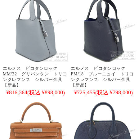
エルメス ピコタンロック
エルメス ピコタンロック
MM/22 グリパンタン トリヨ
PM/18 ブルーニュイ トリヨ
ンクレマンス シルバー金具
ンクレマンス シルバー金具
【新品】
【新品】
¥816,364
(税込 ¥898,000)
¥725,455
(税込 ¥798,000)