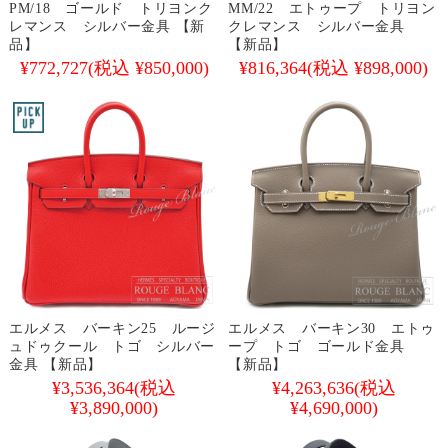
PM/18 ゴールド トリヨンク
MM/22 エトゥープ トリヨン
レマンス シルバー金具 【新
クレマンス シルバー金具
品】
【新品】
¥772,727
(税込 ¥850,000)
¥816,364
(税込 ¥898,000)
エルメス バーキン25 ルージ
エルメス バーキン30 エトゥ
ュドゥクール トゴ シルバー
ープ トゴ ゴールド金具
金具 【新品】
【新品】
¥3,536,364
(税込
¥4,263,636
(税込
¥3,890,000)
¥4,690,000)