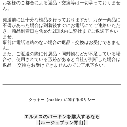
お客様のご都合による返品・交換等は一切承っておりませ
ん。
発送前には十分な検品を行っておりますが、万が一商品に
不備があった場合は到着後すぐにお電話にてご連絡いただ
き、商品到着日を含めた2日以内に弊社までご返送下さい
ませ。
事前に電話連絡のない場合の返品・交換はお受けできませ
ん。
また、ご返送の際に付属品・同封物などが不足している場
合や、使用されている形跡があると当社が判断した場合は
返品 ・交換をお受けできませんのでご了承下さい。
クッキー（cookie）に関するポリシー
エルメスのバーキンを購入するなら
【ルージュブラン青山】