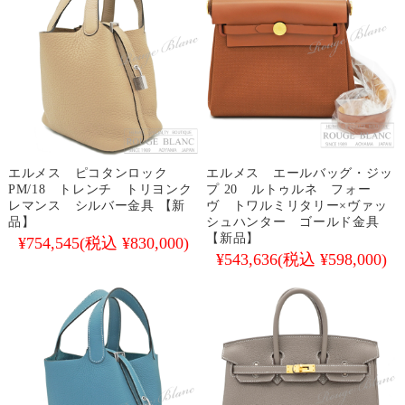
エルメス ピコタンロック
エルメス エールバッグ・ジッ
PM/18 トレンチ トリヨンク
プ 20 ルトゥルネ フォー
レマンス シルバー金具 【新
ヴ トワルミリタリー×ヴァッ
品】
シュハンター ゴールド金具
【新品】
¥754,545
(税込 ¥830,000)
¥543,636
(税込 ¥598,000)