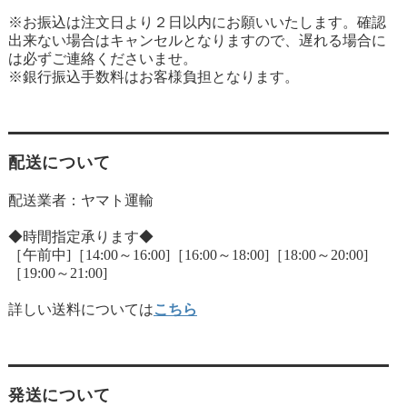
※お振込は注文日より２日以内にお願いいたします。確認
出来ない場合はキャンセルとなりますので、遅れる場合に
は必ずご連絡くださいませ。
※銀行振込手数料はお客様負担となります。
配送について
配送業者：ヤマト運輸
◆時間指定承ります◆
［午前中]［14:00～16:00]［16:00～18:00]［18:00～20:00]
［19:00～21:00]
詳しい送料については
こちら
発送について