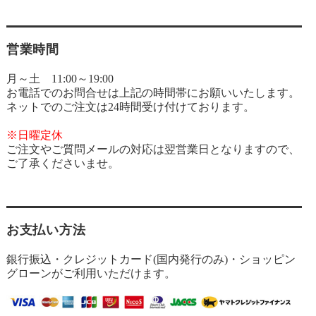
営業時間
月～土 11:00～19:00
お電話でのお問合せは上記の時間帯にお願いいたします。
ネットでのご注文は24時間受け付けております。
※日曜定休
ご注文やご質問メールの対応は翌営業日となりますので、
ご了承くださいませ。
お支払い方法
銀行振込・クレジットカード(国内発行のみ)・ショッピン
グローンがご利用いただけます。