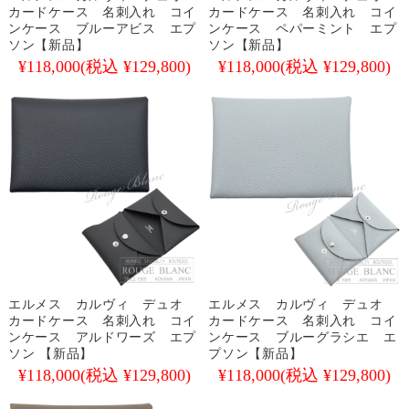
カードケース 名刺入れ コイ
カードケース 名刺入れ コイ
ンケース ブルーアビス エプ
ンケース ペパーミント エプ
ソン【新品】
ソン【新品】
¥118,000
(税込 ¥129,800)
¥118,000
(税込 ¥129,800)
エルメス カルヴィ デュオ
エルメス カルヴィ デュオ
カードケース 名刺入れ コイ
カードケース 名刺入れ コイ
ンケース アルドワーズ エプ
ンケース ブルーグラシエ エ
ソン 【新品】
プソン【新品】
¥118,000
(税込 ¥129,800)
¥118,000
(税込 ¥129,800)