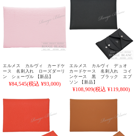
エルメス カルヴィ カードケ
エルメス カルヴィ デュオ
ース 名刺入れ ローズダーリ
カードケース 名刺入れ コイ
ン シェーヴル 【新品】
ンケース 黒 ブラック エプ
ソン 【新品】
¥84,545
(税込 ¥93,000)
¥108,909
(税込 ¥119,800)