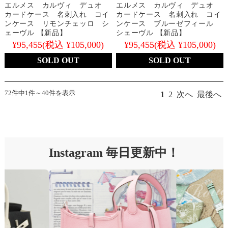
エルメス カルヴィ デュオ
エルメス カルヴィ デュオ
カードケース 名刺入れ コイ
カードケース 名刺入れ コイ
ンケース リモンチェッロ シ
ンケース ブルーゼフィール
ェーヴル 【新品】
シェーヴル 【新品】
¥95,455
(税込 ¥105,000)
¥95,455
(税込 ¥105,000)
SOLD OUT
SOLD OUT
72件中1件～40件を表示
1
2
次へ
最後へ
Instagram 毎日更新中！