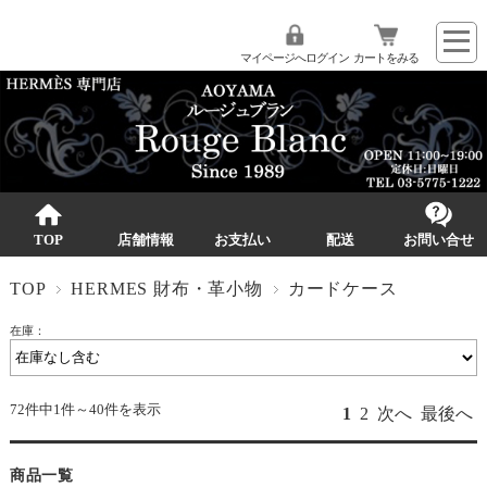
マイページへログイン
カートをみる
TOP
店舗情報
お支払い
配送
お問い合せ
TOP
HERMES 財布・革小物
カードケース
在庫：
72件中1件～40件を表示
1
2
次へ
最後へ
商品一覧