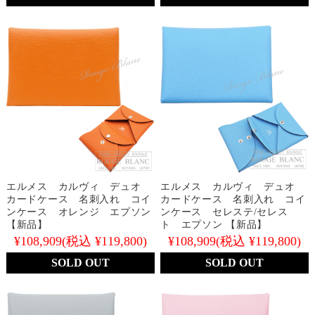
エルメス カルヴィ デュオ
エルメス カルヴィ デュオ
カードケース 名刺入れ コイ
カードケース 名刺入れ コイ
ンケース オレンジ エプソン
ンケース セレステ/セレス
【新品】
ト エプソン 【新品】
¥108,909
(税込 ¥119,800)
¥108,909
(税込 ¥119,800)
SOLD OUT
SOLD OUT