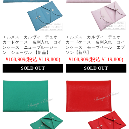
エルメス カルヴィ デュオ
エルメス カルヴィ デュオ
カードケース 名刺入れ コイ
カードケース 名刺入れ コイ
ンケース ニューブルージー
ンケース モーヴペール エプ
ン シェーヴル 【新品】
ソン【新品】
¥108,909
(税込 ¥119,800)
¥108,909
(税込 ¥119,800)
SOLD OUT
SOLD OUT