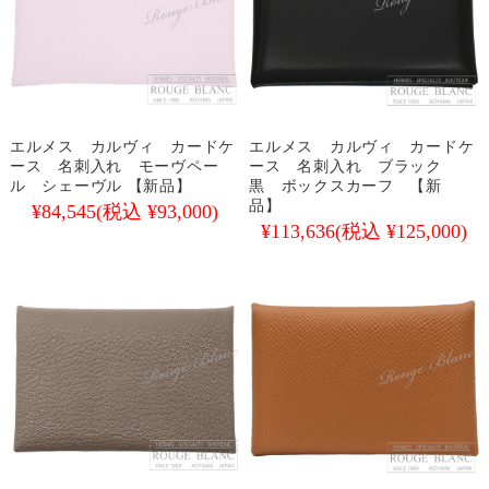
エルメス カルヴィ カードケ
エルメス カルヴィ カードケ
ース 名刺入れ モーヴペー
ース 名刺入れ ブラック
ル シェーヴル 【新品】
黒 ボックスカーフ 【新
品】
¥84,545
(税込 ¥93,000)
¥113,636
(税込 ¥125,000)