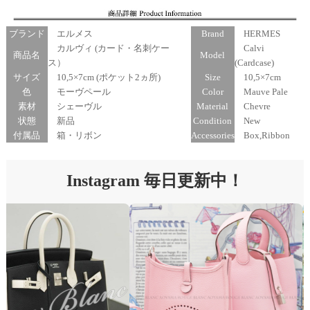
ブランド
エルメス
Brand
HERMES
カルヴィ (カード・名刺ケー
Calvi
商品名
Model
ス）
(Cardcase)
サイズ
10,5×7cm (ポケット2ヵ所)
Size
10,5×7cm
色
モーヴペール
Color
Mauve Pale
素材
シェーヴル
Material
Chevre
状態
新品
Condition
New
付属品
箱・リボン
Accessories
Box,Ribbon
Instagram 毎日更新中！