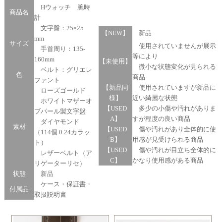
Hウォッチ 腕時
商品名
計
文字盤：25×25
【NEW】
新品
mm
サイズ
使用されていませんが展示
手首周り：135-
等により
160mm
【未使用】
微小な状態変化が見られる
ベルト：グリエレ
色
商品
ファント
【新品同
使用されていますが新品に
ローズゴールド
様】
近い綺麗な状態
ホワイトマザーオ
【USED
多少の小傷や汚れがありま
ブパール製文字盤
A】
すが程度の良い商品
ダイヤモンド
素材
【USED
傷や汚れがあり全体的に使
（114個 0.24カラッ
B】
用感が見受けられる商品
ト）
【USED
傷や汚れが目立ち全体的に
レザーベルト（ア
C】
かなり使用感がある商品
リゲーターリセ）
状態
新品
ケース・保証書・
付属品
取扱説明書