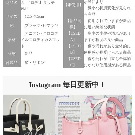
示等により
商品名
ム ”ロデオ タッチ
【未使用】
微小な状態変化が見られ
PM”
る商品
サイズ
12.5×7.5cm
【新品同
使用されていますが新品
色
ブラック×ヒマラヤ
様】
に近い綺麗な状態
アニオン×クロコダ
【USED
多少の小傷や汚れがあり
素材
イルニロティカスマッ
A】
ますが程度の良い商品
ト
【USED
傷や汚れがあり全体的に
B】
使用感が見受けられる商品
状態
新品
【USED
傷や汚れが目立ち全体的
付属品
箱・リボン
C】
にかなり使用感がある商品
Instagram 毎日更新中！