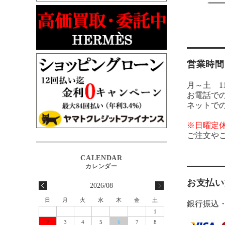
営業時間
月～土 11:
お電話で
ネットで
※日曜定
ご注文や
お支払い
2026/08
日
月
火
水
木
金
土
銀行振込
1
2
3
4
5
6
7
8