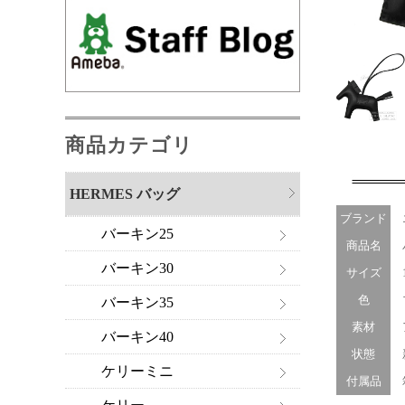
商品カテゴリ
HERMES バッグ
ブランド
バーキン25
商品名
バ
バーキン30
サイズ
16
色
バーキン35
素材
ア
バーキン40
状態
ケリーミニ
付属品
箱