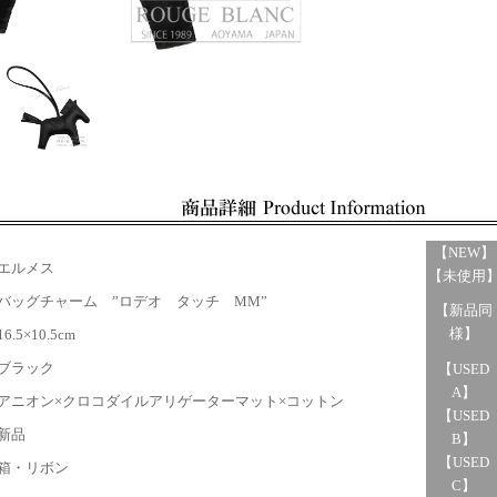
【NEW】
エルメス
【未使用
ッグチャーム ”ロデオ タッチ MM”
【新品同
様】
.5×10.5cm
ブラック
【USED
A】
ニオン×クロコダイルアリゲーターマット×コットン
【USED
新品
B】
【USED
・リボン
C】