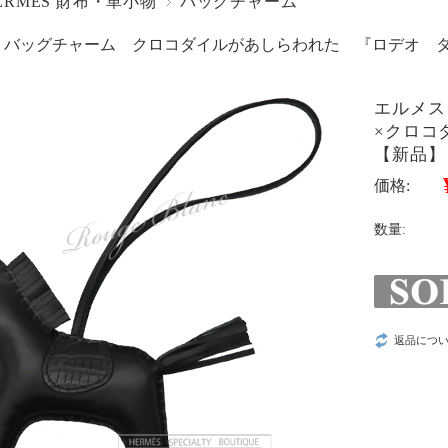
ERMES 財布・革小物
バッグチャーム
 バッグチャーム クロコダイルがあしらわれた 『ロデオ 
エルメス
×クロコ
【新品】
価格:
数量:
返品につ