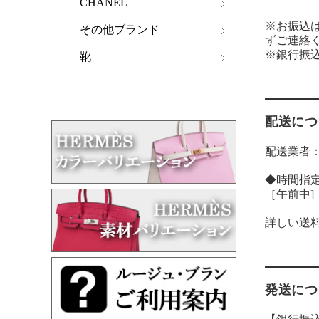
CHANEL
※お振込
その他ブランド
ずご連絡
※銀行振
靴
配送につ
配送業者
◆時間指
［午前中]［14
詳しい送
発送につ