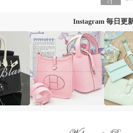
C】
Instagram 毎日