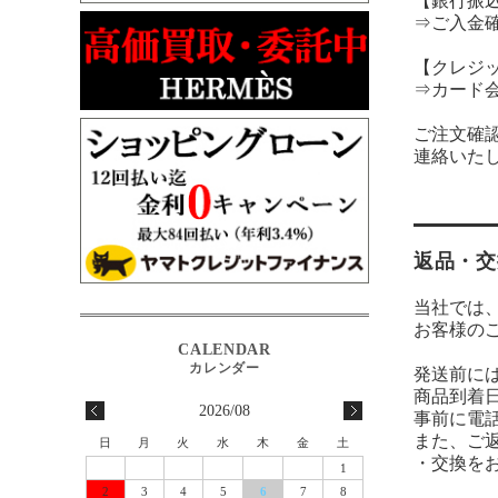
【銀行振
⇒ご入金
【クレジ
⇒カード
ご注文確
連絡いた
返品・交
当社では
お客様の
発送前に
商品到着
2026/08
事前に電
また、ご
日
月
火
水
木
金
土
・交換を
1
2
3
4
5
6
7
8