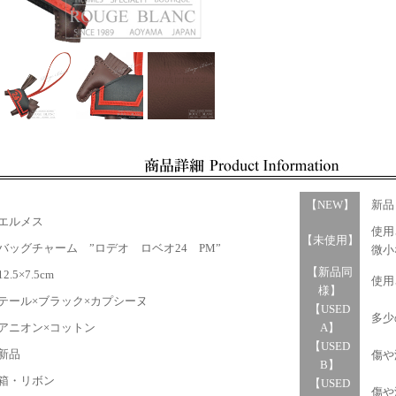
【NEW】
新品
エルメス
使用
【未使用】
ッグチャーム ”ロデオ ロベオ24 PM”
微小
【新品同
.5×7.5cm
使用
様】
ール×ブラック×カプシーヌ
【USED
多少の
ニオン×コットン
A】
【USED
新品
傷や汚
B】
・リボン
【USED
傷や汚