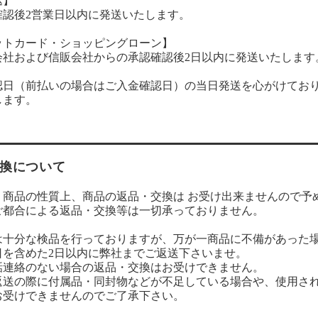
込】
確認後2営業日以内に発送いたします。
ットカード・ショッピングローン】
会社および信販会社からの承認確認後2日以内に発送いたします
認日（前払いの場合はご入金確認日）の当日発送を心がけてお
します。
換について
、商品の性質上、商品の返品・交換は お受け出来ませんので予
ご都合による返品・交換等は一切承っておりません。
は十分な検品を行っておりますが、万が一商品に不備があった
日を含めた2日以内に弊社までご返送下さいませ。
話連絡のない場合の返品・交換はお受けできません。
返送の際に付属品・同封物などが不足している場合や、使用さ
お受けできませんのでご了承下さい。