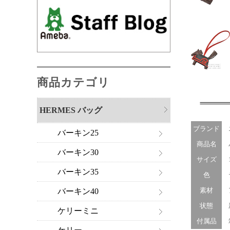
商品カテゴリ
HERMES バッグ
ブランド
バーキン25
商品名
バ
バーキン30
サイズ
12
バーキン35
色
テ
素材
ア
バーキン40
状態
ケリーミニ
付属品
箱