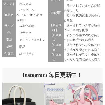
ブランド
エルメス
使用されていませんが展
バッグチャー
示等により
【未使用】
商品名
ム ”ロデオ ペガサ
微小な状態変化が見られ
ス PM”
る商品
【新品同
使用されていますが新品
サイズ
12.5×7.5cm
様】
に近い綺麗な状態
色
ブラック
【USED
多少の小傷や汚れがあり
素材
アニオン×コットン
A】
ますが程度の良い商品
【USED
傷や汚れがあり全体的に
状態
新品
B】
使用感が見受けられる商品
付属品
箱・リボン
【USED
傷や汚れが目立ち全体的
C】
にかなり使用感がある商品
Instagram 毎日更新中！