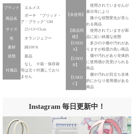
使用されていませんが
ブランド
エルメス
展示等により
【未使用】
ポーチ ”ブリッド・
微小な状態変化が見ら
商品名
ア・ブラック” GM
れる商品
サイズ
25×13×15cm
【新品同
使用されていますが新
様】
品に近い綺麗な状態
色
オランジュフー
【USED
多少の小傷や汚れがあ
素材
綿100％
A】
りますが程度の良い商品
傷や汚れがあり全体的
状態
新品
【USED
に使用感が見受けられる
なし ※箱・保存袋
B】
商品
付属品
等は元々付属しており
傷や汚れが目立ち全体
ません
【USED
的にかなり使用感がある
C】
商品
Instagram 毎日更新中！