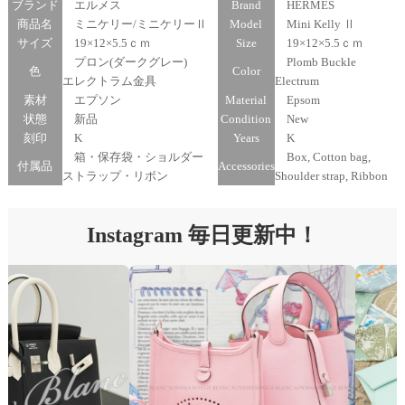
ブランド
エルメス
Brand
HERMES
商品名
ミニケリー/ミニケリーⅡ
Model
Mini Kelly Ⅱ
サイズ
19×12×5.5ｃｍ
Size
19×12×5.5ｃｍ
プロン(ダークグレー)
Plomb Buckle
色
Color
エレクトラム金具
Electrum
素材
エプソン
Material
Epsom
状態
新品
Condition
New
刻印
K
Years
K
箱・保存袋・ショルダー
Box, Cotton bag,
付属品
Accessories
ストラップ・リボン
Shoulder strap, Ribbon
Instagram 毎日更新中！