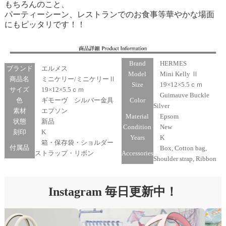
もちろんのこと、
パーティーシーン、レストランでのお食事等華やかな場面
にもピッタリです！！
Brand
HERMES
ブランド
エルメス
Model
Mini Kelly Ⅱ
商品名
ミニケリー/ミニケリーⅡ
Size
19×12×5.5ｃｍ
サイズ
19×12×5.5ｃｍ
Guimauve Buckle
色
ギモーヴ シルバー金具
Color
Silver
素材
エプソン
Material
Epsom
状態
新品
Condition
New
刻印
K
Years
K
箱・保存袋・ショルダー
付属品
Box, Cotton bag,
ストラップ・リボン
Accessories
Shoulder strap, Ribbon
Instagram 毎日更新中！