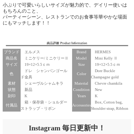
小ぶりで可愛いらしいサイズが魅力的で、デイリー使いは
もちろんのこと、
パーティーシーン、レストランでのお食事等華やかな場面
にもマッチします！！
ブランド
エルメス
Brand
HERMES
商品名
ミニケリー/ミニケリーⅡ
Model
Mini Kelly Ⅱ
サイズ
19×12×5.5ｃｍ
Size
19×12×5.5ｃｍ
ドレ シャンパンゴール
Dore Buckle
色
Color
ド金具
Champagne gold
素材
シェーヴルシャムキラ
Material
Chevre chamkila
状態
新品
Condition
New
刻印
K
Years
K
箱・保存袋・ショルダー
Box, Cotton bag,
付属品
Accessories
ストラップ・リボン
Shoulder strap, Ribbon
Instagram 毎日更新中！