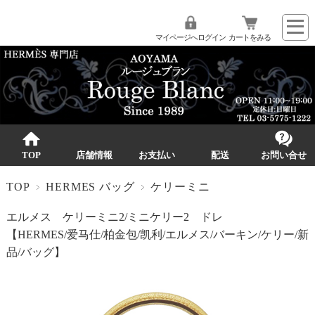
マイページへログイン
カートをみる
TOP
店舗情報
お支払い
配送
お問い合せ
TOP
HERMES バッグ
ケリーミニ
エルメス ケリーミニ2/ミニケリー2 ドレ
【HERMES/爱马仕/柏金包/凯利/エルメス/バーキン/ケリー/新
品/バッグ】