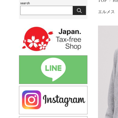
TOP
H
エルメス 