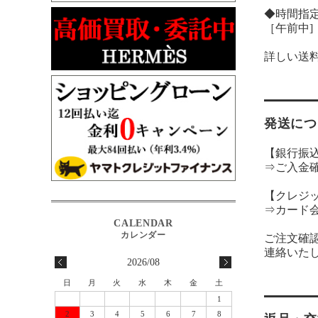
◆時間指
［午前中]［14
詳しい送
発送につ
【銀行振
⇒ご入金
【クレジ
⇒カード
ご注文確
連絡いた
2026/08
日
月
火
水
木
金
土
1
2
3
4
5
6
7
8