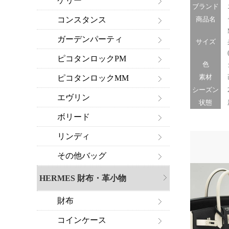
ケリー
ブランド
コンスタンス
商品名
テ
M
ガーデンパーティ
サイズ
身
(
ピコタンロックPM
色
グ
素材
ピコタンロックMM
シーズン
20
エヴリン
状態
新
ボリード
リンディ
その他バッグ
HERMES 財布・革小物
財布
コインケース