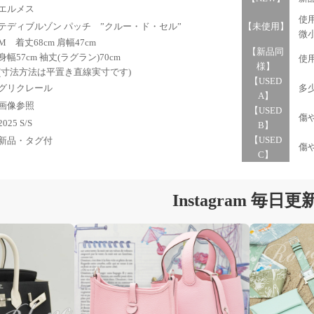
エルメス
使用
ディブルゾン パッチ ”クルー・ド・セル”
【未使用】
微小
 着丈68cm 肩幅47cm
【新品同
幅57cm 袖丈(ラグラン)70cm
使用
様】
寸法方法は平置き直線実寸です)
【USED
リクレール
多少
A】
画像参照
【USED
傷や
25 S/S
B】
【USED
品・タグ付
傷や
C】
Instagram 毎日