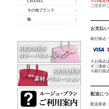
※日曜定
CHANEL
ご注文や
その他ブランド
靴
お支払い
銀行振込
※お振込
ずご連絡
※銀行振
配送につ
配送業者