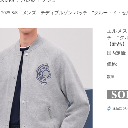
ERMES アパレル
メンズ
2025 S/S メンズ テディブルゾン パッチ ”クルー・ド・セ
エルメス 
チ ”ク
【新品】
国内定価:
価格:
数量:
返品につ