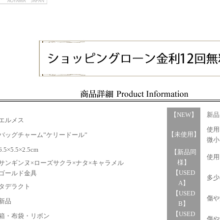
【NEW】
新品
エルメス
使用
【未使用】
ッグチャーム”ケリードール”
微小
5×5.5×2.5cm
【新品同
使用
様】
ンギンヌ×ローズサクラ×ナタ×キャラメル
【USED
ールド金具
多少
A】
デラクト
【USED
傷や
新品
B】
【USED
・布袋・リボン
傷や