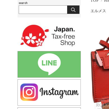
TOP
H
エルメス