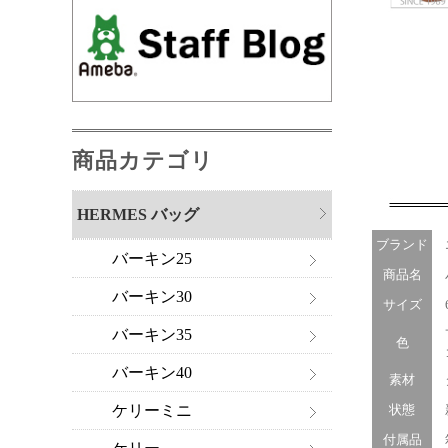
商品カテゴリ
HERMES バッグ
ブランド
バーキン25
商品名
バ
バーキン30
サイズ
6.
サ
バーキン35
色
ゴ
バーキン40
素材
タ
ケリーミニ
状態
付属品
箱