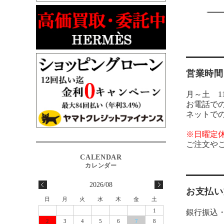
営業時間
月～土 11:
お電話で
ネットで
※日曜定
ご注文や
2026/08
お支払い
日
月
火
水
木
金
土
1
銀行振込
2
3
4
5
6
7
8