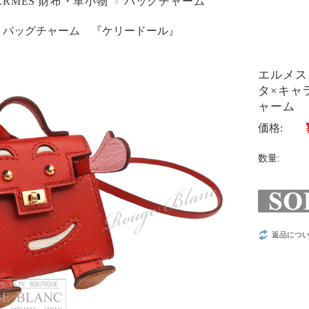
ERMES 財布・革小物
バッグチャーム
 バッグチャーム 『ケリードール』
エルメス
タ×キャ
ャーム
価格:
数量:
返品につ