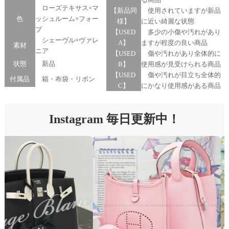
ローズテキサス×マ
【新品同
使用されていますが新品
色
ッシュルーム×フォー
様】
に近い綺麗な状態
ブ
【USED
多少の小傷や汚れがあり
シェーヴル×ヴァレ
A】
ますが程度の良い商品
素材
ニア
【USED
傷や汚れがあり全体的に
状態
新品
B】
使用感が見受けられる商品
【USED
傷や汚れが目立ち全体的
付属品
箱・布袋・リボン
C】
にかなり使用感がある商品
Instagram 毎日更新中！