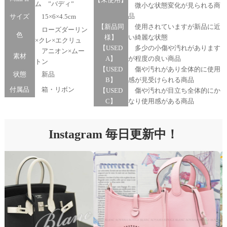
ム ”バディ”
微小な状態変化が見られる商
品
サイズ
15×6×4.5cm
【新品同
使用されていますが新品に近
ローズダーリン
色
様】
い綺麗な状態
×クレ×エクリュ
【USED
多少の小傷や汚れがあります
アニオン×ムー
素材
A】
が程度の良い商品
トン
【USED
傷や汚れがあり全体的に使用
状態
新品
B】
感が見受けられる商品
付属品
箱・リボン
【USED
傷や汚れが目立ち全体的にか
C】
なり使用感がある商品
Instagram 毎日更新中！