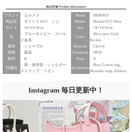
ブランド
エルメス
Brand
HERMES
商品名
ボリード1923 ミニ
Model
Bolide1923 Mini
サイズ
18×14×8cm
Size
18×14×8cm
ブルーネイビー ゴール
Bleu navy Gold
色
Color
ド金具
Buckle
素材
シェーヴル
Material
Chevre
状態
新品
Condition
NEW
刻印
K
Years
K
箱・保存袋・ショルダー
Box, Cotton bag,
付属品
Accessories
ストラップ・リボン
Shoulder strap, Ribbon
Instagram 毎日更新中！