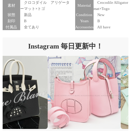
クロコダイル アリゲータ
Crocodile Alligator
素材
Material
ーマット×トゴ
mat×Togo
状態
新品
Condition
New
刻印
B
Years
B
付属品
全てあり
Accessories
All have
Instagram 毎日更新中！