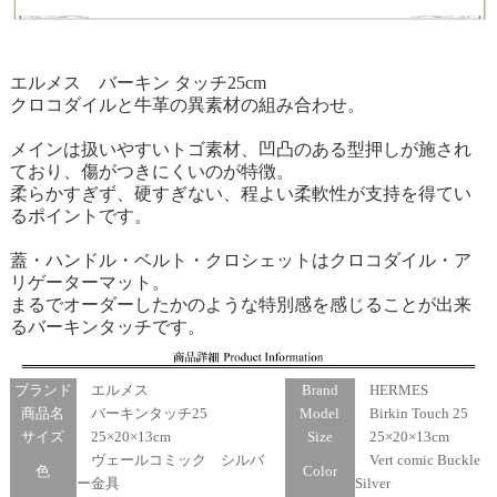
エルメス バーキン タッチ25cm
クロコダイルと牛革の異素材の組み合わせ。
メインは扱いやすいトゴ素材、凹凸のある型押しが施され
ており、傷がつきにくいのが特徴。
柔らかすぎず、硬すぎない、程よい柔軟性が支持を得てい
るポイントです。
蓋・ハンドル・ベルト・クロシェットはクロコダイル・ア
リゲーターマット。
まるでオーダーしたかのような特別感を感じることが出来
るバーキンタッチです。
ブランド
エルメス
Brand
HERMES
商品名
バーキンタッチ25
Model
Birkin Touch 25
サイズ
25×20×13cm
Size
25×20×13cm
ヴェールコミック シルバ
Vert comic Buckle
色
Color
ー金具
Silver