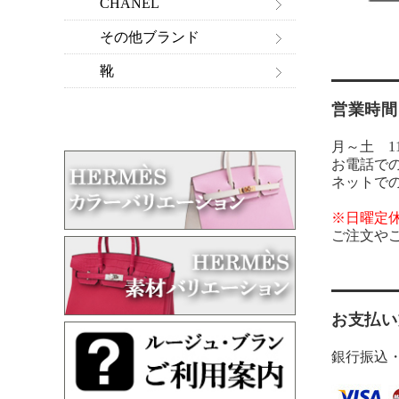
CHANEL
その他ブランド
靴
営業時間
月～土 11:
お電話で
ネットで
※日曜定
ご注文や
お支払い
銀行振込