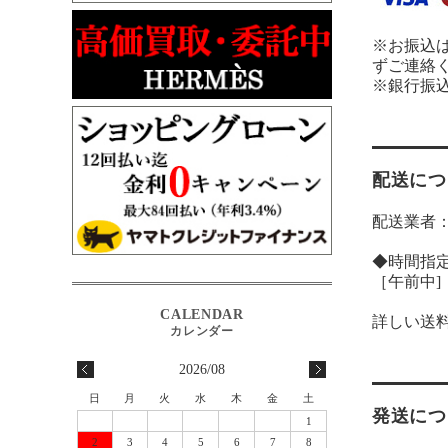
※お振込
ずご連絡
※銀行振
配送につ
配送業者
◆時間指
［午前中]［14
詳しい送
2026/08
日
月
火
水
木
金
土
発送につ
1
2
3
4
5
6
7
8