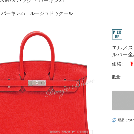
ERMES バッグ
バーキン25
 バーキン25 ルージュドゥクール
エルメス
ルバー金
¥
価格:
数量:
返品につ