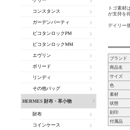
ケリー
トゴ素材
コンスタンス
が支持を
ガーデンパーティ
デイリー
ピコタンロックPM
ピコタンロックMM
エヴリン
ブランド
ボリード
商品名
サイズ
リンディ
色
その他バッグ
素材
HERMES 財布・革小物
状態
刻印
財布
付属品
コインケース