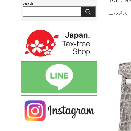
TOP
H
エルメス