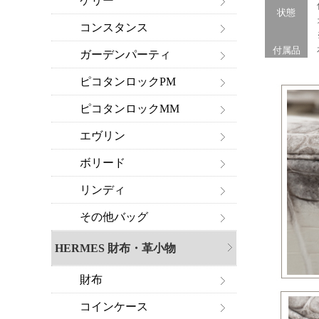
ケリー
僅
状態
オ
コンスタンス
※
付属品
布
ガーデンパーティ
ピコタンロックPM
ピコタンロックMM
エヴリン
ボリード
リンディ
その他バッグ
HERMES 財布・革小物
財布
コインケース