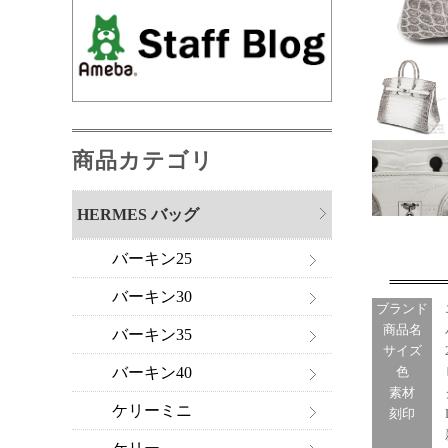
商品カテゴリ
HERMES バッグ
バーキン25
バーキン30
ブランド
商品名
バ
バーキン35
サイズ
2
バーキン40
色
ヒ
素材
ク
ケリーミニ
刻印