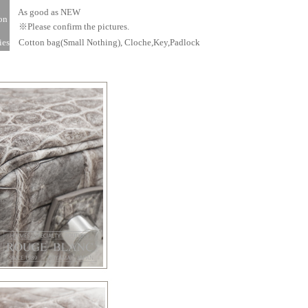
As good as NEW
on
※Please confirm the pictures.
ies
Cotton bag(Small Nothing), Cloche,Key,Padlock