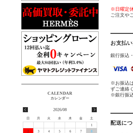
※日曜定
ご注文や
お支払い
銀行振込
※お振込
ずご連絡
※銀行振
2026/08
日
月
火
水
木
金
土
配送につ
1
2
3
4
5
6
7
8