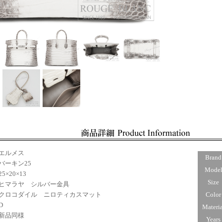
エルメス
Brand
ーキン25
Mode
5×20×13
Size
マラヤ シルバー金具
ロコダイル ニロティカスマット
Color
D
Materia
新品同様
Years