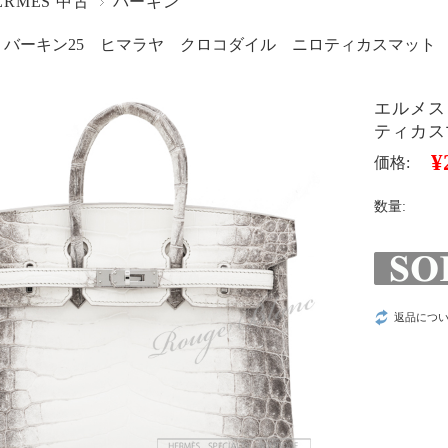
ERMES 中古
バーキン
 バーキン25 ヒマラヤ クロコダイル ニロティカスマット
エルメス
ティカス
¥
価格:
数量:
返品につ