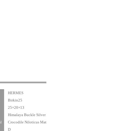
HERMES
l
Birkin25
25×20×13
Himalaya Buckle Silver
l
Crocodile Niloticus Mat
D