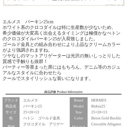
エルメス バーキン25cm
ホワイト系のクロコダイルは特に生産数が少ないため、
希少価値が大変高く出会えるタイミングは極僅かなべトン
のクロコダイルバーキン25が入荷致しました。
ゴールド金具との組み合わせにより上品なクリームカラー
がより強調されますね。
ツヤなしのマットアリゲーターは光沢の無いしっとりした
質感で手触りも抜群！
パーティー等畏まった席にはもちろん、デニム等のカジュ
アルなスタイルに合わせたら
クールでスタイリッシュな装いになります。
ブランド
エルメス
Brand
HERMES
商品名
バーキン25
Model
Birkin25
サイズ
25×20×13
Size
25×20×13
色
べトン ゴールド金具
Color
Beton Gold Buckle
クロコダイル アリゲー
Crocodile Alligator
素材
Material