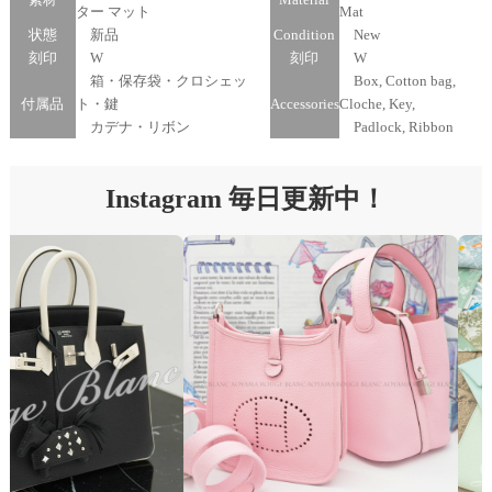
ター マット
Mat
状態
新品
Condition
New
刻印
W
刻印
W
箱・保存袋・クロシェッ
Box, Cotton bag,
付属品
ト・鍵
Accessories
Cloche, Key,
カデナ・リボン
Padlock, Ribbon
Instagram 毎日更新中！