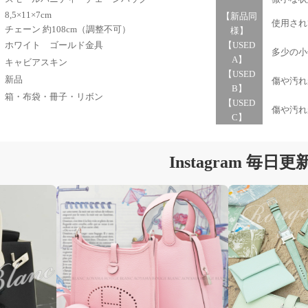
8,5×11×7cm
【新品同
使用され
チェーン 約108cm（調整不可）
様】
ホワイト ゴールド金具
【USED
多少の小
A】
キャビアスキン
【USED
新品
傷や汚れ
B】
箱・布袋・冊子・リボン
【USED
傷や汚れ
C】
Instagram 毎日