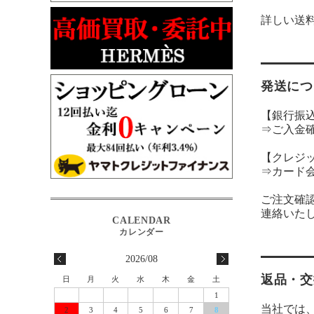
詳しい送
発送につ
【銀行振
⇒ご入金
【クレジ
⇒カード
ご注文確
連絡いた
2026/08
返品・交
日
月
火
水
木
金
土
1
当社では
2
3
4
5
6
7
8