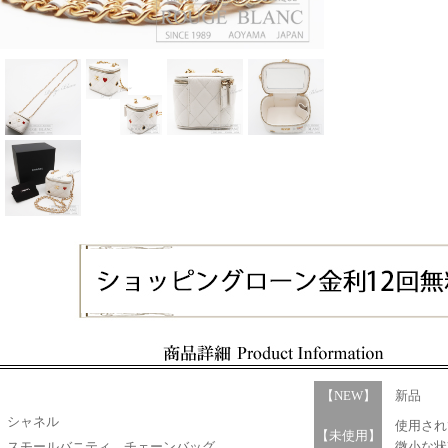
【NEW】
新品
シャネル
使用され
【未使用】
スモールバニティ チェーンバッグ
微小な状