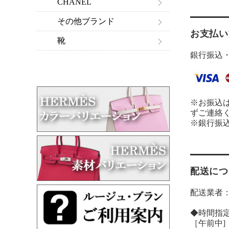
CHANEL
その他ブランド
お支払い
靴
銀行振込
※お振込
ずご連絡
※銀行振
配送につ
配送業者
◆時間指
［午前中]［14