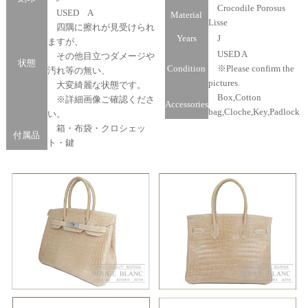
Crocodile Porosus
USED A
Material
Lisse
四隅に擦れが見受けられ
Years
J
ますが、
USED A
その他目立つダメージや
状態
Condition
※Please confirm the
汚れ等の無い、
pictures.
大変綺麗な状態です。
Box,Cotton
※詳細画像ご確認くださ
Accessories
bag,Cloche,Key,Padlock
い。
箱・布袋・クロシェッ
付属品
ト・鍵