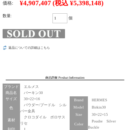
¥4,907,407
(税込 ¥5,398,148)
価格:
数量:
個
返品についての詳細はこちら
ブランド
エルメス
商品名
バーキン30
サイズ
30×22×16
Brand
HERMES
パウダー/プードル シル
Model
Birkin30
色
バー金具
Size
30×22×15
クロコダイル ポロサス
素材
Poudre Silver
リセ
Color
Buckle
刻印
J