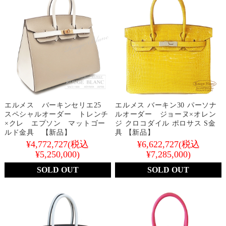
エルメス バーキンセリエ25
エルメス バーキン30 パーソナ
スペシャルオーダー トレンチ
ルオーダー ジョーヌ×オレン
×クレ エプソン マットゴー
ジ クロコダイル ポロサス S金
ルド金具 【新品】
具 【新品】
¥4,772,727
(税込
¥6,622,727
(税込
¥5,250,000)
¥7,285,000)
SOLD OUT
SOLD OUT