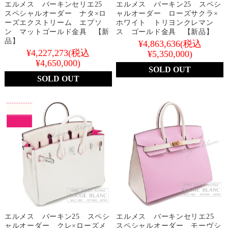
エルメス バーキンセリエ25
エルメス バーキン25 スペシ
スペシャルオーダー ナタ×ロ
ャルオーダー ローズサクラ×
ーズエクストリーム エプソ
ホワイト トリヨンクレマン
ン マットゴールド金具 【新
ス ゴールド金具 【新品】
品】
¥4,863,636
(税込
¥4,227,273
(税込
¥5,350,000)
¥4,650,000)
SOLD OUT
SOLD OUT
エルメス バーキン25 スペシ
エルメス バーキンセリエ25
ャルオーダー クレ×ローズメ
スペシャルオーダー モーヴシ