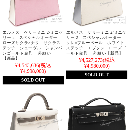
エルメス ケリーミニ 2/ミニケ
エルメス ケリーミニ 2/ミニケ
リー 2 スペシャルオーダー
リー 2 スペシャルオーダー
ローズサクラ×ナタ サクラス
クレ×ブルーペール ホワイト
テッチ シェーヴル シャンパ
ステッチ エプソン ローズゴ
ンゴールド金具 外縫い
ールド金具 外縫い【新品】
【新品】
¥4,527,273
(税込
¥4,543,636
(税込
¥4,980,000)
¥4,998,000)
SOLD OUT
SOLD OUT