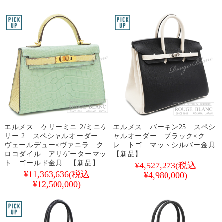
エルメス ケリーミニ 2/ミニケ
エルメス バーキン25 スペシ
リー 2 スペシャルオーダー
ャルオーダー ブラック×ク
ヴェールデュー×ヴァニラ ク
レ トゴ マットシルバー金具
ロコダイル アリゲーターマッ
【新品】
ト ゴールド金具 【新品】
¥4,527,273
(税込
¥11,363,636
(税込
¥4,980,000)
¥12,500,000)