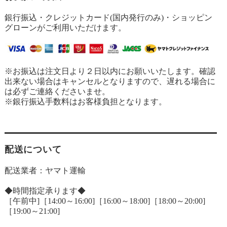
銀行振込・クレジットカード(国内発行のみ)・ショッピン
グローンがご利用いただけます。
※お振込は注文日より２日以内にお願いいたします。確認
出来ない場合はキャンセルとなりますので、遅れる場合に
は必ずご連絡くださいませ。
※銀行振込手数料はお客様負担となります。
配送について
配送業者：ヤマト運輸
◆時間指定承ります◆
［午前中]［14:00～16:00]［16:00～18:00]［18:00～20:00]
［19:00～21:00]