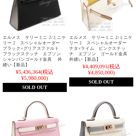
エルメス ケリーミニ 2/ミニケ
エルメス ケリーミニ 2/ミニケ
リー 2 スペシャルオーダー
リー 2 スペシャルオーダー
ブラック×グリアスファルト
ナタ×ライム ピンクステッ
ブラックステッチ エプソン
チ エプソン ゴールド金具
シャンパンゴールド金具 外
外縫い【新品】
縫い【新品】
¥4,409,091
(税込
¥5,436,364
(税込
¥4,850,000)
¥5,980,000)
SOLD OUT
SOLD OUT