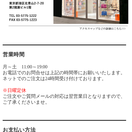
営業時間
月～土 11:00～19:00
お電話でのお問合せは上記の時間帯にお願いいたします。
ネットでのご注文は24時間受け付けております。
※日曜定休
ご注文やご質問メールの対応は翌営業日となりますので、
ご了承くださいませ。
お支払い方法