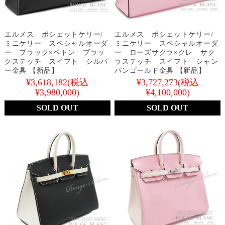
エルメス ポシェットケリー/
エルメス ポシェットケリー/
ミニケリー スペシャルオーダ
ミニケリー スペシャルオーダ
ー ブラック×ベトン ブラッ
ー ローズサクラ×クレ サク
クステッチ スイフト シルバ
ラステッチ スイフト シャン
ー金具 【新品】
パンゴールド金具 【新品】
¥3,618,182
(税込
¥3,727,273
(税込
¥3,980,000)
¥4,100,000)
SOLD OUT
SOLD OUT