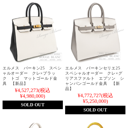
エルメス バーキン25 スペシ
エルメス バーキンセリエ25
ャルオーダー クレ×ブラッ
スペシャルオーダー クレ×グ
ク トゴ マットゴールド金
リアスファルト エプソン シ
具 【新品】
ャンパンゴールド金具 【新
品】
¥4,527,273
(税込
¥4,772,727
(税込
¥4,980,000)
¥5,250,000)
SOLD OUT
SOLD OUT