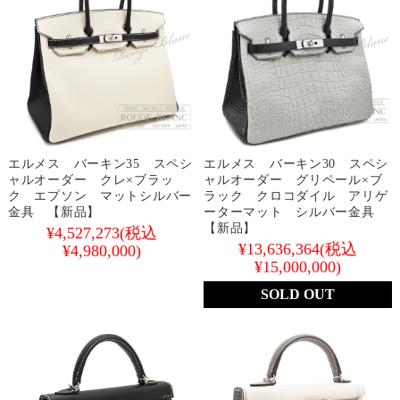
エルメス バーキン35 スペシ
エルメス バーキン30 スペシ
ャルオーダー クレ×ブラッ
ャルオーダー グリペール×ブ
ク エプソン マットシルバー
ラック クロコダイル アリゲ
金具 【新品】
ーターマット シルバー金具
【新品】
¥4,527,273
(税込
¥13,636,364
(税込
¥4,980,000)
¥15,000,000)
SOLD OUT